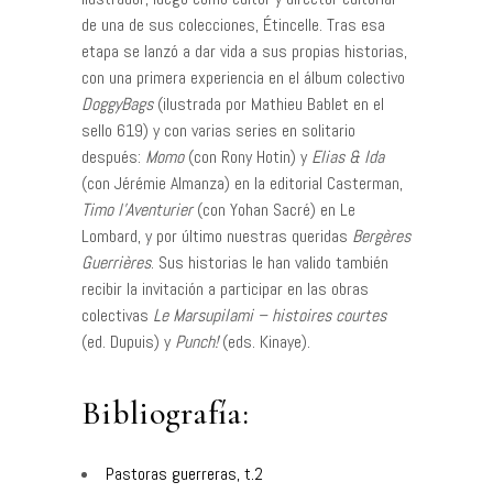
de una de sus colecciones, Étincelle. Tras esa
etapa se lanzó a dar vida a sus propias historias,
con una primera experiencia en el álbum colectivo
DoggyBags
(ilustrada por Mathieu Bablet en el
sello 619) y con varias series en solitario
después:
Momo
(con Rony Hotin) y
Elias & Ida
(con Jérémie Almanza) en la editorial Casterman,
Timo l’Aventurier
(con Yohan Sacré) en Le
Lombard, y por último nuestras queridas
Bergères
Guerrières
. Sus historias le han valido también
recibir la invitación a participar en las obras
colectivas
Le Marsupilami – histoires courtes
(ed. Dupuis) y
Punch!
(eds. Kinaye).
Bibliografía:
Pastoras guerreras, t.2