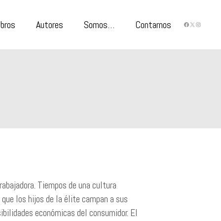
ibros
Autores
Somos…
Contarnos
FACEBO
X
INST
trabajadora. Tiempos de una cultura
la que los hijos de la élite campan a sus
ibilidades económicas del consumidor. El