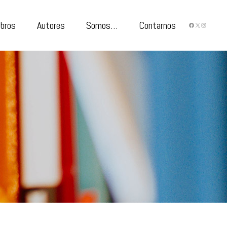
ibros
Autores
Somos…
Contarnos
FACEBO
X
INST