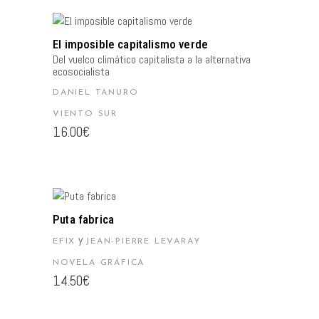
AÑADIR AL CARRITO
El imposible capitalismo verde
Del vuelco climático capitalista a la alternativa
ecosocialista
DANIEL TANURO
VIENTO SUR
16.00
€
AÑADIR AL CARRITO
Puta fabrica
y
EFIX
JEAN-PIERRE LEVARAY
NOVELA GRÁFICA
14.50
€