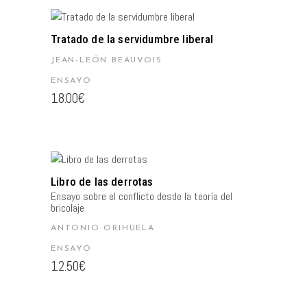
AÑADIR AL CARRITO
Tratado de la servidumbre liberal
JEAN-LEÓN BEAUVOIS
ENSAYO
18.00
€
AÑADIR AL CARRITO
Libro de las derrotas
Ensayo sobre el conflicto desde la teoría del
bricolaje
ANTONIO ORIHUELA
ENSAYO
12.50
€