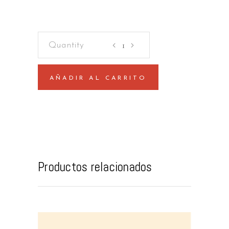
El
capital
de
Marx
AÑADIR AL CARRITO
quantity
Productos relacionados