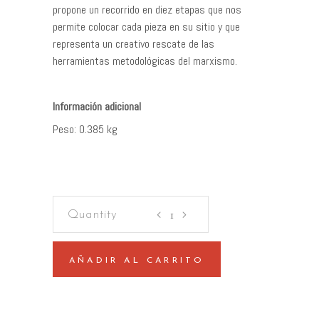
propone un recorrido en diez etapas que nos
permite colocar cada pieza en su sitio y que
representa un creativo rescate de las
herramientas metodológicas del marxismo.
Peso
0.385 kg
El
capitalismo
en
10
AÑADIR AL CARRITO
lecciones
quantity