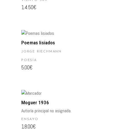
VIENTO SUR
14.50
€
AÑADIR AL CARRITO
Poemas lisiados
JORGE RIECHMANN
POESÍA
5.00
€
AÑADIR AL CARRITO
Moguer 1936
Autoría principal no asignada.
ENSAYO
18.00
€