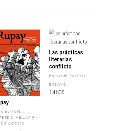
AÑADIR AL
CARRITO
Las prácticas
literarias
AÑADIR AL
conflicto
CARRITO
ENRIQUE FALCÓN
ENSAYO
14.50
€
pay
,
IS ROSSELL
y
FREDO VILLAR
SÚS COSSÍO