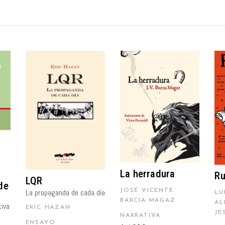
AÑADIR AL
AÑADIR AL
CARRITO
CARRITO
La herradura
Ru
LQR
de
JOSÉ VICENTE
La propaganda de cada día
LU
BARCIA MAGAZ
AL
tiva
ERIC HAZAN
JE
NARRATIVA
ENSAYO