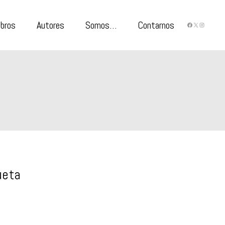
ibros
Autores
Somos…
Contarnos
FACEBO
X
INST
ueta