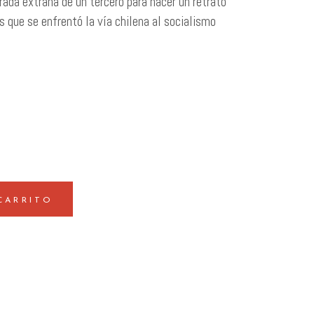
rada extraña de un tercero para hacer un retrato
s que se enfrentó la vía chilena al socialismo
CARRITO