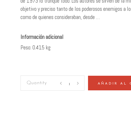
de 1973 lo trunque todo. Los autores se sirven de la mi
objetivo y preciso tanto de los poderosos enemigos a lo
como de quienes consideraban, desde …
Peso
0.415 kg
Los
AÑADIR AL 
años
de
Allende
quantity