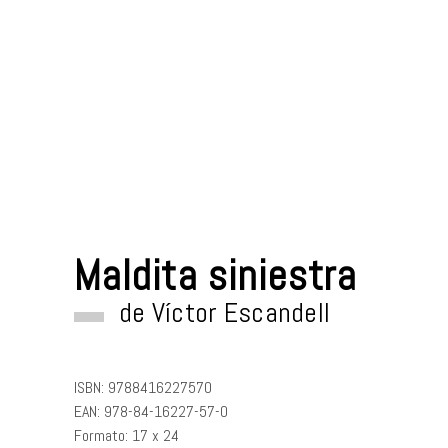
Maldita siniestra
de
Víctor Escandell
ISBN:
9788416227570
EAN:
978-84-16227-57-0
Formato:
17 x 24