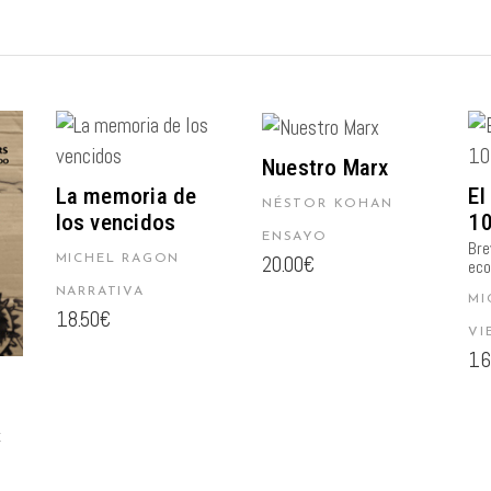
AÑADIR AL
AÑADIR AL
Nuestro Marx
CARRITO
CARRITO
La memoria de
El
NÉSTOR KOHAN
los vencidos
10
ENSAYO
Bre
20.00
€
MICHEL RAGON
eco
NARRATIVA
MI
18.50
€
VI
16
E