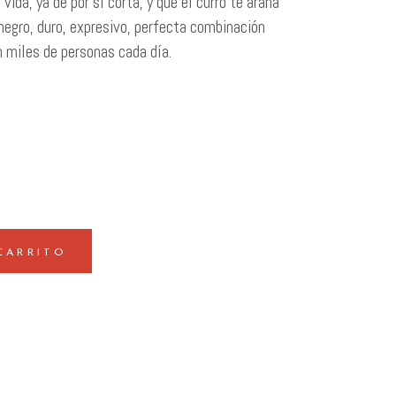
 vida, ya de por sí corta, y que el curro te araña
negro, duro, expresivo, perfecta combinación
n miles de personas cada día.
CARRITO