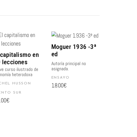
AÑADIR AL
AÑADIR AL
Moguer 1936 -3ª
CARRITO
CARRITO
ed
 capitalismo en
 lecciones
Autoría principal no
asignada.
ve curso ilustrado de
nomía heterodoxa
ENSAYO
18.00
€
CHEL HUSSON
ENTO SUR
.00
€