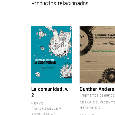
Productos relacionados
AÑADIR AL
AÑADIR AL
CARRITO
CARRITO
La comunidad, v.
Gunther Anders
2
Fragmentos de mundo
CÉSAR DE VICENT
HERVÉ
y
HERNANDO
TANQUERELLE
YANN BENOÎT