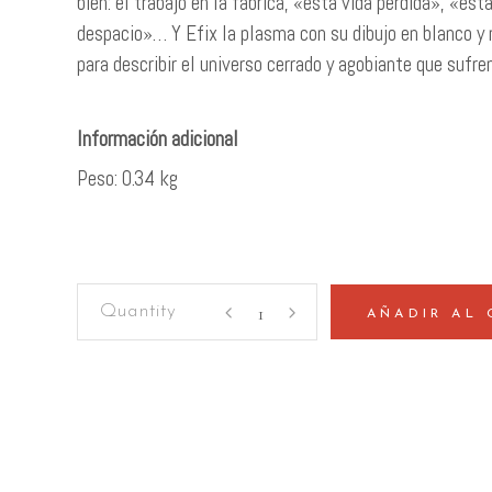
bien: el trabajo en la fábrica, «esta vida perdida», «esta
despacio»… Y Efix la plasma con su dibujo en blanco y 
para describir el universo cerrado y agobiante que sufre
Peso
0.34 kg
Puta
AÑADIR AL 
fabrica
quantity