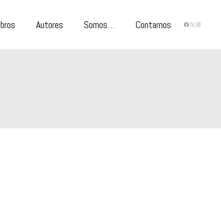
ibros
Autores
Somos…
Contarnos
FACEBO
X
INST