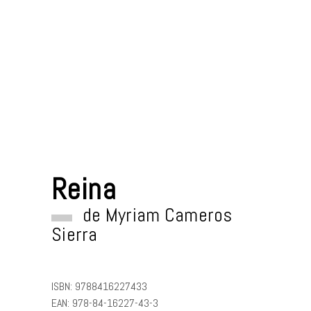
Reina
de
Myriam Cameros
Sierra
ISBN:
9788416227433
EAN:
978-84-16227-43-3