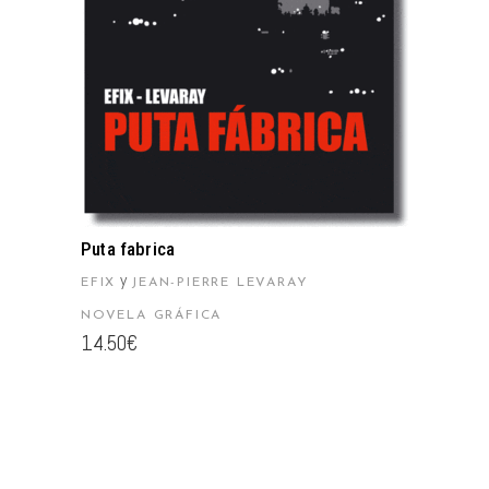
Puta fabrica
y
EFIX
JEAN-PIERRE LEVARAY
NOVELA GRÁFICA
14.50
€