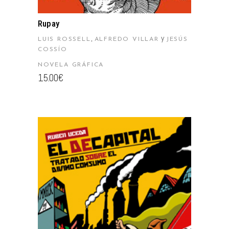
Rupay
,
y
LUIS ROSSELL
ALFREDO VILLAR
JESÚS
COSSÍO
NOVELA GRÁFICA
15.00
€
AÑADIR AL CARRITO