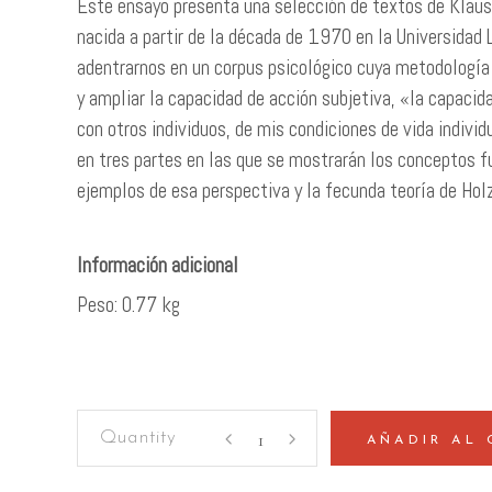
Este ensayo presenta una selección de textos de Klaus 
nacida a partir de la década de 1970 en la Universidad L
adentrarnos en un corpus psicológico cuya metodología 
y ampliar la capacidad de acción subjetiva, «la capacida
con otros individuos, de mis condiciones de vida indivi
en tres partes en las que se mostrarán los conceptos f
ejemplos de esa perspectiva y la fecunda teoría de Hol
Peso
0.77 kg
Ciencia
AÑADIR AL 
marxista
del