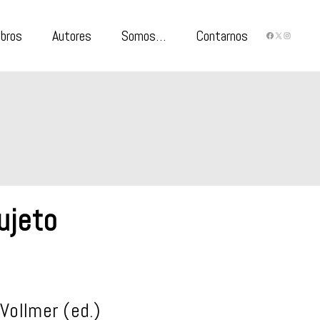
ibros
Autores
Somos…
Contarnos
FACEBO
X
INST
ujeto
 Vollmer
(ed.)