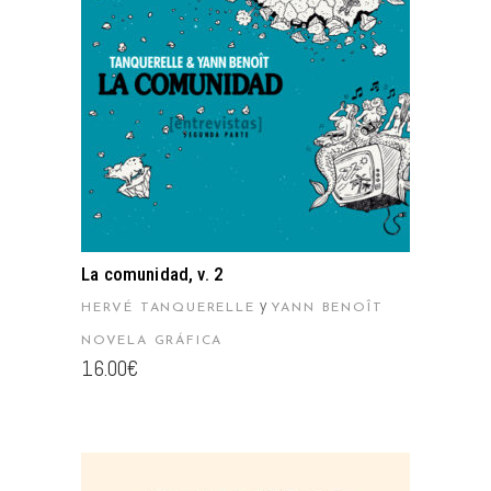
AÑADIR AL CARRITO
La comunidad, v. 2
y
HERVÉ TANQUERELLE
YANN BENOÎT
NOVELA GRÁFICA
16.00
€