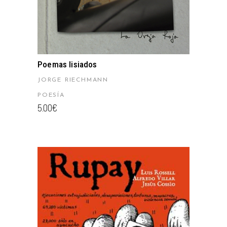
Poemas lisiados
JORGE RIECHMANN
POESÍA
5.00
€