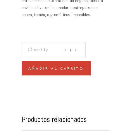
entender unha historia que foi negada, afinar o
ouvido, deixarse incomodar e entregarse un
pouco, tamén, a gramáticas imposibles.
Tríptico
do
silencio
(gallego)
AÑADIR AL CARRITO
quantity
Productos relacionados