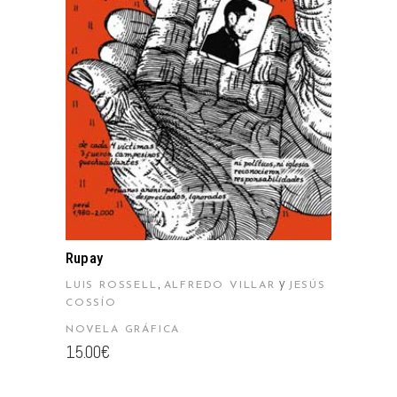
AÑADIR AL CARRITO
Rupay
,
y
LUIS ROSSELL
ALFREDO VILLAR
JESÚS
COSSÍO
NOVELA GRÁFICA
15.00
€