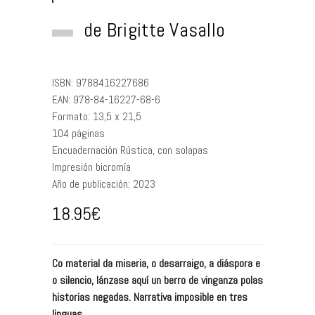
de
Brigitte Vasallo
ISBN:
9788416227686
EAN:
978-84-16227-68-6
Formato:
13,5 x 21,5
104
páginas
Encuadernación
Rústica, con solapas
Impresión
bicromía
Año de publicación:
2023
18.95
€
Co material da miseria, o desarraigo, a diáspora e
o silencio, lánzase aquí un berro de vinganza polas
historias negadas. Narrativa imposible en tres
linguas.