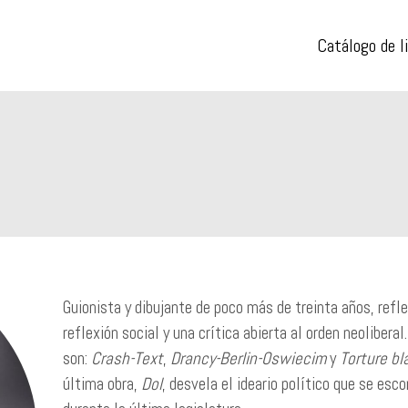
Catálogo de l
Guionista y dibujante de poco más de treinta años, refle
reflexión social y una crítica abierta al orden neoliber
son:
Crash-Text
,
Drancy-Berlin-Oswiecim
y
Torture b
última obra,
Dol
, desvela el ideario político que se esc