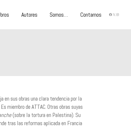
ibros
Autores
Somos…
Contarnos
FACEBO
X
INST
ja en sus obras una clara tendencia por la
al. Es miembro de ATTAC. Otras obras suyas
lanche
(sobre la tortura en Palestina). Su
onde tras las reformas aplicada en Francia