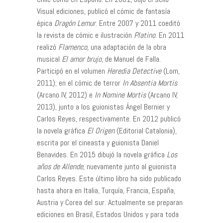
Visual ediciones, publicó el cómic de fantasía
épica
Dragón Lemur
. Entre 2007 y 2011 coeditó
la revista de cómic e ilustración
Platino
. En 2011
realizó
Flamenco,
una adaptación de la obra
musical
El amor brujo
, de Manuel de Falla.
Participó en el volumen
Heredia Detective
(Lom,
2011); en el cómic de terror
In Absentia Mortis
(Arcano IV, 2012) e
In Nomine Mortis
(Arcano IV,
2013), junto a los guionistas Ángel Bernier y
Carlos Reyes, respectivamente. En 2012 publicó
la novela gráfica
El Origen
(Editorial Catalonia),
escrita por el cineasta y guionista Daniel
Benavides. En 2015 dibujó la novela gráfica
Los
años de Allende
, nuevamente junto al guionista
Carlos Reyes. Este último libro ha sido publicado
hasta ahora en Italia, Turquía, Francia, España,
Austria y Corea del sur. Actualmente se preparan
ediciones en Brasil, Estados Unidos y para toda