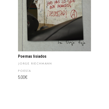
Poemas lisiados
JORGE RIECHMANN
POESÍA
5.00
€