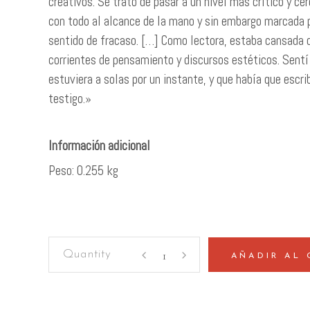
creativos. Se trató de pasar a un nivel más crítico y c
con todo al alcance de la mano y sin embargo marcada p
sentido de fracaso. […] Como lectora, estaba cansada d
corrientes de pensamiento y discursos estéticos. Sent
estuviera a solas por un instante, y que había que escrib
testigo.»
Peso
0.255 kg
Percusión
AÑADIR AL 
y
tomate
quantity