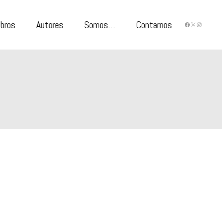
ibros
Autores
Somos…
Contarnos
FACEBO
X
INST