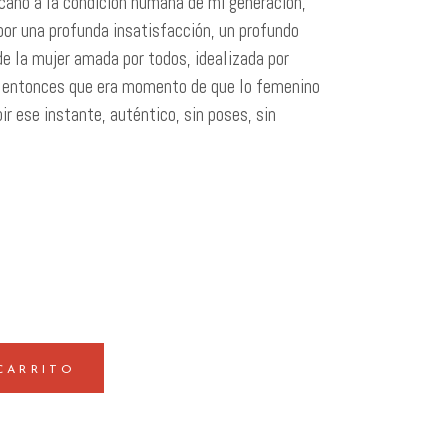
ercano a la condición humana de mi generación,
or una profunda insatisfacción, un profundo
e la mujer amada por todos, idealizada por
í entonces que era momento de que lo femenino
ir ese instante, auténtico, sin poses, sin
CARRITO