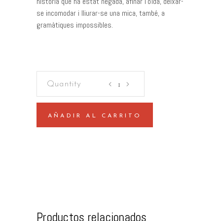
història que ha estat negada, afinar l’oïda, deixar-
se incomodar i lliurar-se una mica, també, a
gramàtiques impossibles.
Tríptic
del
silenci
(catalán)
AÑADIR AL CARRITO
quantity
Productos relacionados