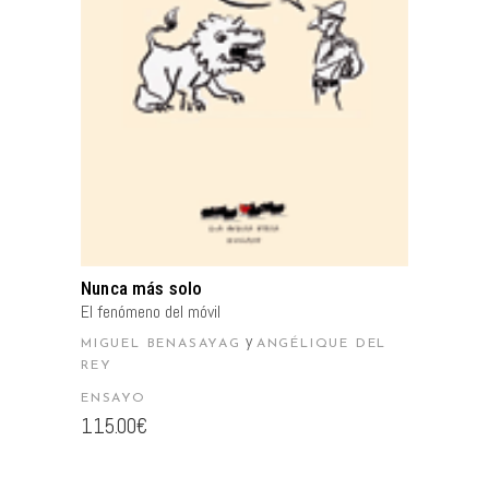
AÑADIR AL CARRITO
Nunca más solo
El fenómeno del móvil
y
MIGUEL BENASAYAG
ANGÉLIQUE DEL
REY
ENSAYO
115.00
€