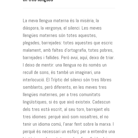
La meva llengua materna és la misèria, la
diàspora, la vergonya, el silenci. Les meves
llengües maternes són totes aquestes,
plegades, barrejades: totes aquestes que escric
malament, amb faltes d’ortografia, totes pobres,
barrejades i fallides. Però avui, aquí, deixo de triar.
I deixo de mentir: una llengua no és només un
recull de sons, és també un imaginari, una
interlocució. El Tríptic del silenci són tres llibres
semblants, però diferents, en les meves tres
llengües maternes, per a tres comunitats
lingüístiques, si és que això existeix. Cadascun
dels tres està escrit, al seu torn, barrejant els
tres idiomes: perquè això som nosaltres, el no
tenir un idioma comú, l’anar fent sobre la marxa. I
perquè és necessari un esforç per a entendre una