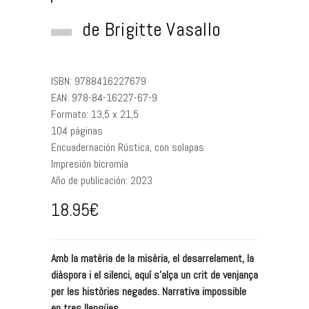
de
Brigitte Vasallo
ISBN:
9788416227679
EAN:
978-84-16227-67-9
Formato:
13,5 x 21,5
104
páginas
Encuadernación
Rústica, con solapas
Impresión
bicromía
Año de publicación:
2023
18.95
€
Amb la matèria de la misèria, el desarrelament, la
diàspora i el silenci, aquí s’alça un crit de venjança
per les històries negades. Narrativa impossible
en tres llengües