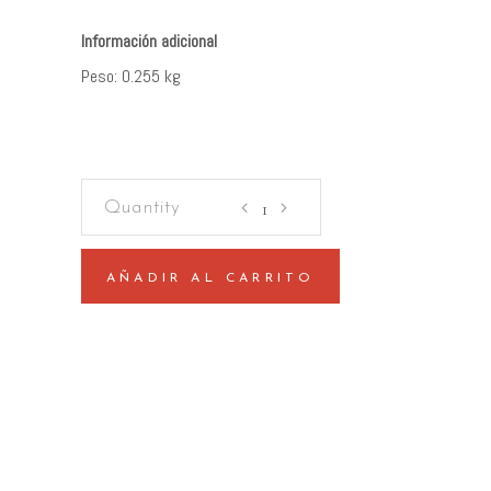
Peso
0.255 kg
El
poder
está
en
AÑADIR AL CARRITO
la
calle
quantity