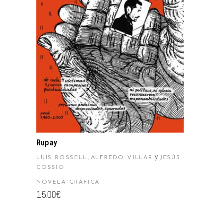
AÑADIR AL CARRITO
Rupay
,
y
LUIS ROSSELL
ALFREDO VILLAR
JESÚS
COSSÍO
NOVELA GRÁFICA
15.00
€