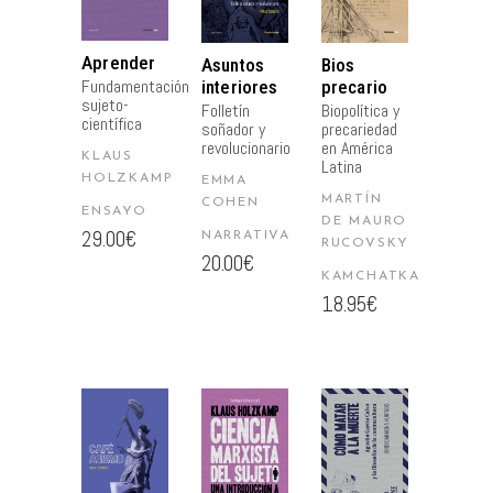
CARRITO
CARRITO
CARRITO
Aprender
Asuntos
Bios
Fundamentación
interiores
precario
sujeto-
Folletín
Biopolítica y
científica
soñador y
precariedad
revolucionario
en América
KLAUS
Latina
HOLZKAMP
EMMA
MARTÍN
COHEN
ENSAYO
DE MAURO
29.00
€
NARRATIVA
RUCOVSKY
20.00
€
KAMCHATKA
18.95
€
AÑADIR
AÑADIR
AÑADIR
AL
AL
AL