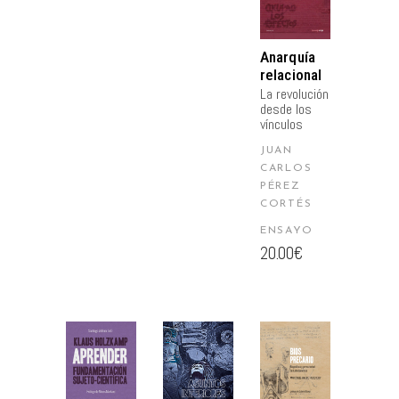
CARRITO
Anarquía
relacional
La revolución
desde los
vínculos
JUAN
CARLOS
PÉREZ
CORTÉS
ENSAYO
20.00
€
AÑADIR
AÑADIR
AÑADIR
AL
AL
AL