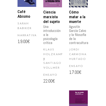
CARRITO
CARRITO
CARRITO
Café
Ciencia
Cómo
Abismo
marxista
matar a la
del sujeto
muerte
SARAH
Una
Agustín
BABIKER
introducción
García Calvo
a la
y la filosofía
NARRATIVA
psicología
de la
19.00
€
crítica
contracultura
KLAUS
JORDI
HOLZKAMP
CARMONA
y
HURTADO
SANTIAGO
ENSAYO
VOLLMER
17.00
€
ENSAYO
22.00
€
AÑADIR
AL