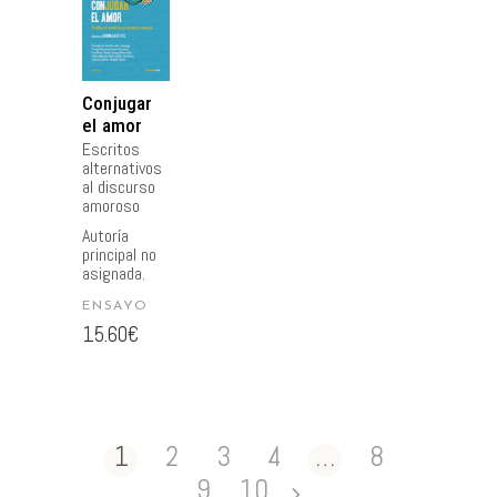
AL
CARRITO
Conjugar
el amor
Escritos
alternativos
al discurso
amoroso
Autoría
principal no
asignada.
ENSAYO
15.60
€
1
2
3
4
…
8
9
10