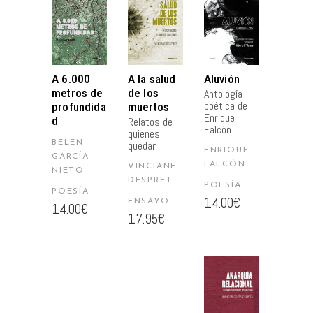
AL
AL
AL
CARRITO
CARRITO
CARRITO
A 6.000
A la salud
Aluvión
metros de
de los
Antología
poética de
profundida
muertos
Enrique
d
Relatos de
Falcón
quienes
BELÉN
quedan
ENRIQUE
GARCÍA
FALCÓN
VINCIANE
NIETO
DESPRET
POESÍA
POESÍA
14.00
€
ENSAYO
14.00
€
17.95
€
AÑADIR
AL