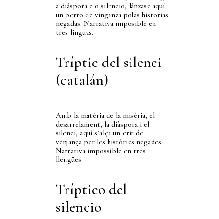
a diáspora e o silencio, lánzase aquí
un berro de vinganza polas historias
negadas. Narrativa imposible en
tres linguas.
Tríptic del silenci
(catalán)
Amb la matèria de la misèria, el
desarrelament, la diàspora i el
silenci, aquí s’alça un crit de
venjança per les històries negades.
Narrativa impossible en tres
llengües
Tríptico del
silencio