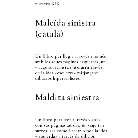
nuestro XIX.
Maleïda sinistra
(català)
Un llibre per llegir al revés i només
amb les seues pàgines esquerres, un
viatge surrealista i literari a través
de la idea «esquerra» mitjançant
dibuixos hiperrealistes.
Maldita siniestra
Un libro para leer al revés y solo
con sus páginas zurdas, un viaje tan
surrealista como literario por la idea
«izquierda» a través de dibujos